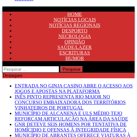
HOME
NOTÍCIAS LOCAIS
NOTÍCIAS REGIONAIS
DESPORTO
NECROLOGIA
OPINIÃO
SAÚDE/LAZER
ESCRITURAS
HUMOR
Pesquisar
por:
Destaques
ENTRADA NO GINJA CASINO ABRE O ACESSO AOS
JOGOS E APOSTAS NA PLATAFORMA
INÊS PINTO REPRESENTA RIO MAIOR NO
CONCURSO EMBAIXADORA DOS TERRITÓRIOS
VINHATEIROS DE PORTUGAL
MUNICÍPIO DE ALCANENA E ULS MÉDIO TEJO
REFORÇAM ARTICULAÇÃO NA ÁREA DA SAÚDE
GNR DETEVE SEIS HOMENS POR TENTATIVA DE
HOMÍCIDIO E OFENSAS À INTEGRIDADE FÍSICA
MUNICÍPIO DE ABRANTES OFERECE VIATURAS À