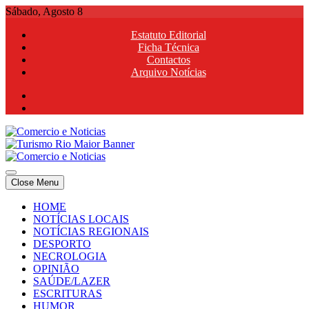
Skip
Sábado, Agosto 8
to
Estatuto Editorial
content
Ficha Técnica
Contactos
Arquivo Notícias
Comercio e Noticias
Notícias e Publicidade Online
Close Menu
Comercio e Noticias
Notícias e Publicidade Online
HOME
NOTÍCIAS LOCAIS
NOTÍCIAS REGIONAIS
DESPORTO
NECROLOGIA
OPINIÃO
SAÚDE/LAZER
ESCRITURAS
HUMOR