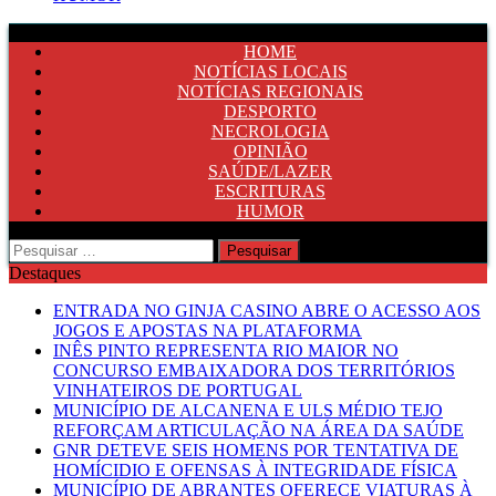
HOME
NOTÍCIAS LOCAIS
NOTÍCIAS REGIONAIS
DESPORTO
NECROLOGIA
OPINIÃO
SAÚDE/LAZER
ESCRITURAS
HUMOR
Pesquisar
por:
Destaques
ENTRADA NO GINJA CASINO ABRE O ACESSO AOS
JOGOS E APOSTAS NA PLATAFORMA
INÊS PINTO REPRESENTA RIO MAIOR NO
CONCURSO EMBAIXADORA DOS TERRITÓRIOS
VINHATEIROS DE PORTUGAL
MUNICÍPIO DE ALCANENA E ULS MÉDIO TEJO
REFORÇAM ARTICULAÇÃO NA ÁREA DA SAÚDE
GNR DETEVE SEIS HOMENS POR TENTATIVA DE
HOMÍCIDIO E OFENSAS À INTEGRIDADE FÍSICA
MUNICÍPIO DE ABRANTES OFERECE VIATURAS À