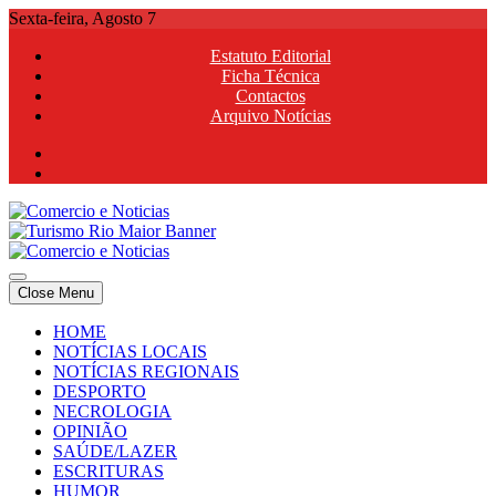
Skip
Sexta-feira, Agosto 7
to
Estatuto Editorial
content
Ficha Técnica
Contactos
Arquivo Notícias
Comercio e Noticias
Notícias e Publicidade Online
Close Menu
Comercio e Noticias
Notícias e Publicidade Online
HOME
NOTÍCIAS LOCAIS
NOTÍCIAS REGIONAIS
DESPORTO
NECROLOGIA
OPINIÃO
SAÚDE/LAZER
ESCRITURAS
HUMOR