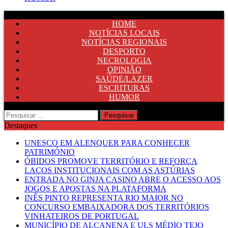
HOME
NOTÍCIAS LOCAIS
NOTÍCIAS REGIONAIS
DESPORTO
NECROLOGIA
OPINIÃO
SAÚDE/LAZER
ESCRITURAS
HUMOR
Pesquisar
por:
Destaques
UNESCO EM ALENQUER PARA CONHECER
PATRIMÓNIO
ÓBIDOS PROMOVE TERRITÓRIO E REFORÇA
LAÇOS INSTITUCIONAIS COM AS ASTÚRIAS
ENTRADA NO GINJA CASINO ABRE O ACESSO AOS
JOGOS E APOSTAS NA PLATAFORMA
INÊS PINTO REPRESENTA RIO MAIOR NO
CONCURSO EMBAIXADORA DOS TERRITÓRIOS
VINHATEIROS DE PORTUGAL
MUNICÍPIO DE ALCANENA E ULS MÉDIO TEJO