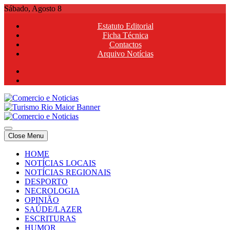
Skip
Sábado, Agosto 8
to
Estatuto Editorial
content
Ficha Técnica
Contactos
Arquivo Notícias
Comercio e Noticias
Notícias e Publicidade Online
Close Menu
Comercio e Noticias
Notícias e Publicidade Online
HOME
NOTÍCIAS LOCAIS
NOTÍCIAS REGIONAIS
DESPORTO
NECROLOGIA
OPINIÃO
SAÚDE/LAZER
ESCRITURAS
HUMOR