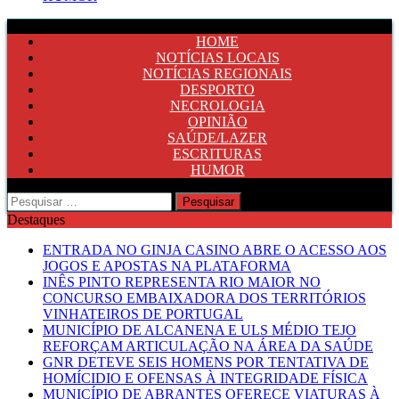
HOME
NOTÍCIAS LOCAIS
NOTÍCIAS REGIONAIS
DESPORTO
NECROLOGIA
OPINIÃO
SAÚDE/LAZER
ESCRITURAS
HUMOR
Pesquisar
por:
Destaques
ENTRADA NO GINJA CASINO ABRE O ACESSO AOS
JOGOS E APOSTAS NA PLATAFORMA
INÊS PINTO REPRESENTA RIO MAIOR NO
CONCURSO EMBAIXADORA DOS TERRITÓRIOS
VINHATEIROS DE PORTUGAL
MUNICÍPIO DE ALCANENA E ULS MÉDIO TEJO
REFORÇAM ARTICULAÇÃO NA ÁREA DA SAÚDE
GNR DETEVE SEIS HOMENS POR TENTATIVA DE
HOMÍCIDIO E OFENSAS À INTEGRIDADE FÍSICA
MUNICÍPIO DE ABRANTES OFERECE VIATURAS À