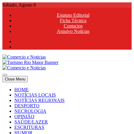
Skip
Sábado, Agosto 8
to
Estatuto Editorial
content
Ficha Técnica
Contactos
Arquivo Notícias
Comercio e Noticias
Notícias e Publicidade Online
Close Menu
Comercio e Noticias
Notícias e Publicidade Online
HOME
NOTÍCIAS LOCAIS
NOTÍCIAS REGIONAIS
DESPORTO
NECROLOGIA
OPINIÃO
SAÚDE/LAZER
ESCRITURAS
HUMOR