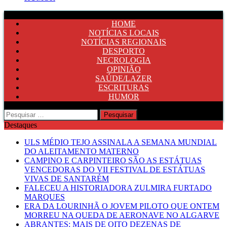
HOME
NOTÍCIAS LOCAIS
NOTÍCIAS REGIONAIS
DESPORTO
NECROLOGIA
OPINIÃO
SAÚDE/LAZER
ESCRITURAS
HUMOR
Pesquisar
por:
Destaques
ULS MÉDIO TEJO ASSINALA A SEMANA MUNDIAL
DO ALEITAMENTO MATERNO
CAMPINO E CARPINTEIRO SÃO AS ESTÁTUAS
VENCEDORAS DO VII FESTIVAL DE ESTÁTUAS
VIVAS DE SANTARÉM
FALECEU A HISTORIADORA ZULMIRA FURTADO
MARQUES
ERA DA LOURINHÃ O JOVEM PILOTO QUE ONTEM
MORREU NA QUEDA DE AERONAVE NO ALGARVE
ABRANTES: MAIS DE OITO DEZENAS DE