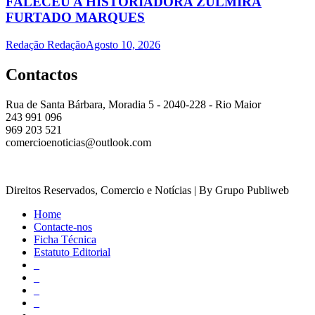
FALECEU A HISTORIADORA ZULMIRA
FURTADO MARQUES
Redação Redação
Agosto 10, 2026
Contactos
Rua de Santa Bárbara, Moradia 5 - 2040-228 - Rio Maior
243 991 096
969 203 521
comercioenoticias@outlook.com
Direitos Reservados, Comercio e Notícias | By Grupo Publiweb
Home
Contacte-nos
Ficha Técnica
Estatuto Editorial
_
_
_
_