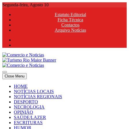
Skip
Segunda-feira, Agosto 10
to
Estatuto Editorial
content
Ficha Técnica
Contactos
Arquivo Notícias
Comercio e Noticias
Notícias e Publicidade Online
Close Menu
Comercio e Noticias
Notícias e Publicidade Online
HOME
NOTÍCIAS LOCAIS
NOTÍCIAS REGIONAIS
DESPORTO
NECROLOGIA
OPINIÃO
SAÚDE/LAZER
ESCRITURAS
HUMOR