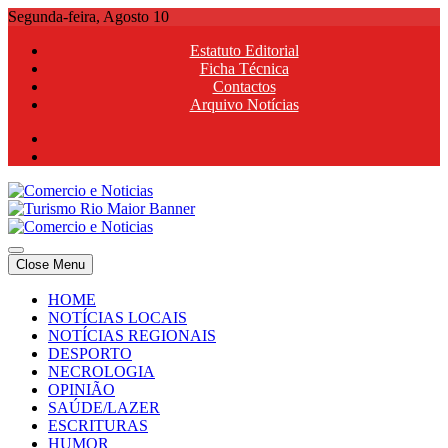
Skip
Segunda-feira, Agosto 10
to
Estatuto Editorial
content
Ficha Técnica
Contactos
Arquivo Notícias
Comercio e Noticias
Notícias e Publicidade Online
Close Menu
Comercio e Noticias
Notícias e Publicidade Online
HOME
NOTÍCIAS LOCAIS
NOTÍCIAS REGIONAIS
DESPORTO
NECROLOGIA
OPINIÃO
SAÚDE/LAZER
ESCRITURAS
HUMOR