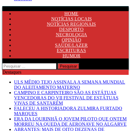
HOME
NOTÍCIAS LOCAIS
NOTÍCIAS REGIONAIS
DESPORTO
NECROLOGIA
OPINIÃO
SAÚDE/LAZER
ESCRITURAS
HUMOR
Pesquisar
por:
Destaques
ULS MÉDIO TEJO ASSINALA A SEMANA MUNDIAL
DO ALEITAMENTO MATERNO
CAMPINO E CARPINTEIRO SÃO AS ESTÁTUAS
VENCEDORAS DO VII FESTIVAL DE ESTÁTUAS
VIVAS DE SANTARÉM
FALECEU A HISTORIADORA ZULMIRA FURTADO
MARQUES
ERA DA LOURINHÃ O JOVEM PILOTO QUE ONTEM
MORREU NA QUEDA DE AERONAVE NO ALGARVE
ABRANTES: MAIS DE OITO DEZENAS DE