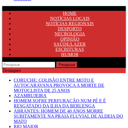
HOME
NOTÍCIAS LOCAIS
NOTÍCIAS REGIONAIS
DESPORTO
NECROLOGIA
OPINIÃO
SAÚDE/LAZER
ESCRITURAS
HUMOR
Pesquisar
por:
Destaques
CORUCHE: COLISÃO ENTRE MOTO E
AUTOCARAVANA PROVOCA A MORTE DE
MOTOCLISTA DE 25 ANOS
AZAMBUJEIRA
HOMEM SOFRE PERFURAÇÃO NUM PÉ E É
RESGATADO DA ILHA DA BERLENGA
ABRANTES: HOMEM DE 40 ANOS MORRE
SUBITAMENTE NA PRAIA FLUVIAL DE ALDEIA DO
MATO
RIO MAIOR