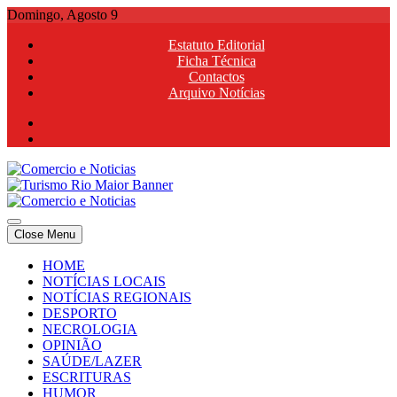
Skip
Domingo, Agosto 9
to
Estatuto Editorial
content
Ficha Técnica
Contactos
Arquivo Notícias
Comercio e Noticias
Notícias e Publicidade Online
Close Menu
Comercio e Noticias
Notícias e Publicidade Online
HOME
NOTÍCIAS LOCAIS
NOTÍCIAS REGIONAIS
DESPORTO
NECROLOGIA
OPINIÃO
SAÚDE/LAZER
ESCRITURAS
HUMOR