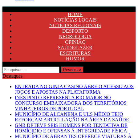
HOME
NOTÍCIAS LOCAIS
NOTÍCIAS REGIONAIS
DESPORTO
NECROLOGIA
OPINIÃO
SAÚDE/LAZER
ESCRITURAS
HUMOR
Pesquisar
por:
Destaques
ENTRADA NO GINJA CASINO ABRE O ACESSO AOS
JOGOS E APOSTAS NA PLATAFORMA
INÊS PINTO REPRESENTA RIO MAIOR NO
CONCURSO EMBAIXADORA DOS TERRITÓRIOS
VINHATEIROS DE PORTUGAL
MUNICÍPIO DE ALCANENA E ULS MÉDIO TEJO
REFORÇAM ARTICULAÇÃO NA ÁREA DA SAÚDE
GNR DETEVE SEIS HOMENS POR TENTATIVA DE
HOMÍCIDIO E OFENSAS À INTEGRIDADE FÍSICA
MUNICÍPIO DE ABRANTES OFERECE VIATURAS À