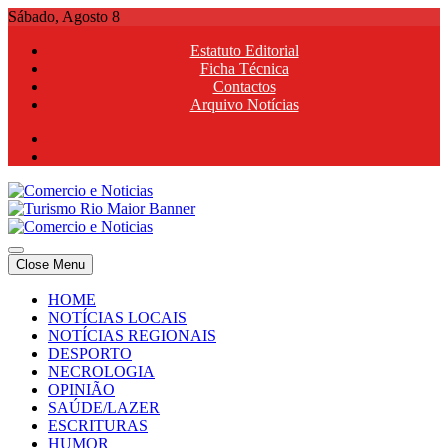
Skip
Sábado, Agosto 8
to
Estatuto Editorial
content
Ficha Técnica
Contactos
Arquivo Notícias
Comercio e Noticias
Notícias e Publicidade Online
Close Menu
Comercio e Noticias
Notícias e Publicidade Online
HOME
NOTÍCIAS LOCAIS
NOTÍCIAS REGIONAIS
DESPORTO
NECROLOGIA
OPINIÃO
SAÚDE/LAZER
ESCRITURAS
HUMOR