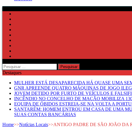
Pesquisar
por:
Destaques
MULHER ESTÁ DESAPARECIDA HÁ QUASE UMA S
GNR APREENDE QUATRO MÁQUINAS DE JOGO ILE
JOVEM DETIDO POR FURTO DE VEÍCULOS E FALS
INCÊNDIO NO CONCELHO DE MAÇÃO MOBILIZA 130
EQUIPA DE ÓBIDOS ESTREIA-SE NA VOLTA A PORT
SANTARÉM: HOMEM ENTROU EM CASA DE UMA MUL
SUAS CONTAS BANCÁRIAS
Home
>>
Notícias Locais
>>
ANTIGO PADRE DE SÃO JOÃO DA 