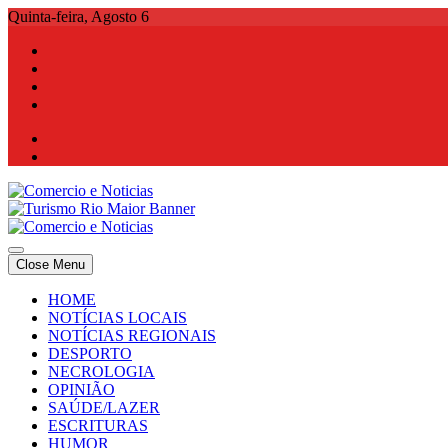
Skip
Quinta-feira, Agosto 6
to
content
Comercio e Noticias
Notícias e Publicidade Online
Close Menu
Comercio e Noticias
Notícias e Publicidade Online
HOME
NOTÍCIAS LOCAIS
NOTÍCIAS REGIONAIS
DESPORTO
NECROLOGIA
OPINIÃO
SAÚDE/LAZER
ESCRITURAS
HUMOR