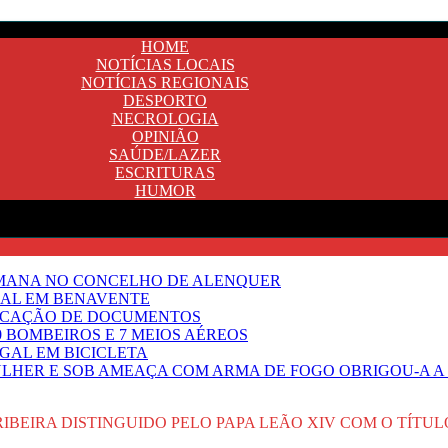
HOME
NOTÍCIAS LOCAIS
NOTÍCIAS REGIONAIS
DESPORTO
NECROLOGIA
OPINIÃO
SAÚDE/LAZER
ESCRITURAS
HUMOR
EMANA NO CONCELHO DE ALENQUER
GAL EM BENAVENTE
IFICAÇÃO DE DOCUMENTOS
 BOMBEIROS E 7 MEIOS AÉREOS
UGAL EM BICICLETA
HER E SOB AMEAÇA COM ARMA DE FOGO OBRIGOU-A A T
RIBEIRA DISTINGUIDO PELO PAPA LEÃO XIV COM O TÍT