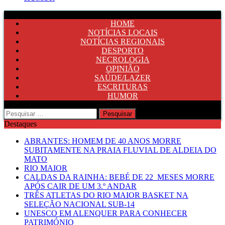
HOME
NOTÍCIAS LOCAIS
NOTÍCIAS REGIONAIS
DESPORTO
NECROLOGIA
OPINIÃO
SAÚDE/LAZER
ESCRITURAS
HUMOR
Pesquisar
por:
Destaques
ABRANTES: HOMEM DE 40 ANOS MORRE
SUBITAMENTE NA PRAIA FLUVIAL DE ALDEIA DO
MATO
RIO MAIOR
CALDAS DA RAINHA: BEBÉ DE 22 MESES MORRE
APÓS CAIR DE UM 3.º ANDAR
TRÊS ATLETAS DO RIO MAIOR BASKET NA
SELEÇÃO NACIONAL SUB-14
UNESCO EM ALENQUER PARA CONHECER
PATRIMÓNIO