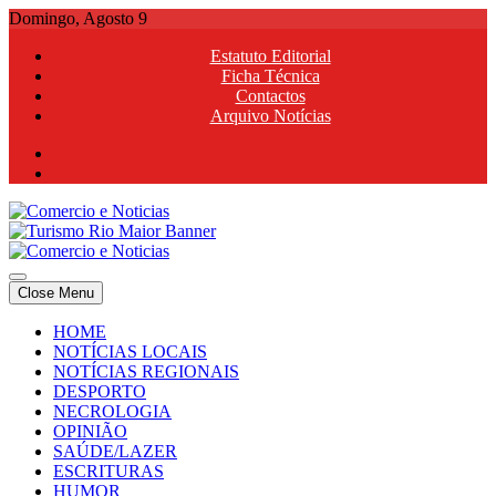
Skip
Domingo, Agosto 9
to
Estatuto Editorial
content
Ficha Técnica
Contactos
Arquivo Notícias
Comercio e Noticias
Notícias e Publicidade Online
Close Menu
Comercio e Noticias
Notícias e Publicidade Online
HOME
NOTÍCIAS LOCAIS
NOTÍCIAS REGIONAIS
DESPORTO
NECROLOGIA
OPINIÃO
SAÚDE/LAZER
ESCRITURAS
HUMOR