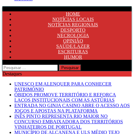
HOME
NOTÍCIAS LOCAIS
NOTÍCIAS REGIONAIS
DESPORTO
NECROLOGIA
OPINIÃO
SAÚDE/LAZER
ESCRITURAS
HUMOR
Pesquisar
por:
Destaques
UNESCO EM ALENQUER PARA CONHECER
PATRIMÓNIO
ÓBIDOS PROMOVE TERRITÓRIO E REFORÇA
LAÇOS INSTITUCIONAIS COM AS ASTÚRIAS
ENTRADA NO GINJA CASINO ABRE O ACESSO AOS
JOGOS E APOSTAS NA PLATAFORMA
INÊS PINTO REPRESENTA RIO MAIOR NO
CONCURSO EMBAIXADORA DOS TERRITÓRIOS
VINHATEIROS DE PORTUGAL
MUNICÍPIO DE ALCANENA E ULS MÉDIO TEJO