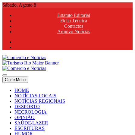
Skip
Sábado, Agosto 8
to
Estatuto Editorial
content
Ficha Técnica
Contactos
Arquivo Notícias
Comercio e Noticias
Notícias e Publicidade Online
Close Menu
Comercio e Noticias
Notícias e Publicidade Online
HOME
NOTÍCIAS LOCAIS
NOTÍCIAS REGIONAIS
DESPORTO
NECROLOGIA
OPINIÃO
SAÚDE/LAZER
ESCRITURAS
HUMOR