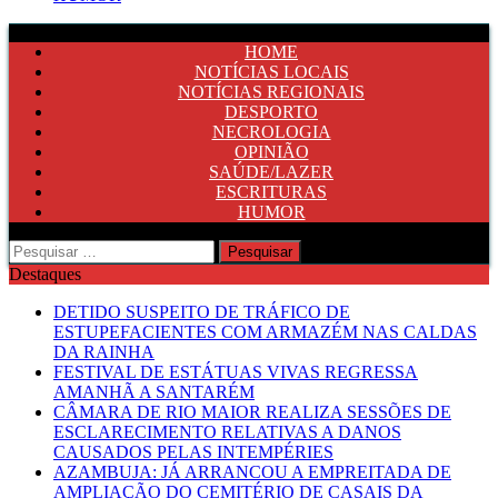
HOME
NOTÍCIAS LOCAIS
NOTÍCIAS REGIONAIS
DESPORTO
NECROLOGIA
OPINIÃO
SAÚDE/LAZER
ESCRITURAS
HUMOR
Pesquisar
por:
Destaques
DETIDO SUSPEITO DE TRÁFICO DE
ESTUPEFACIENTES COM ARMAZÉM NAS CALDAS
DA RAINHA
FESTIVAL DE ESTÁTUAS VIVAS REGRESSA
AMANHÃ A SANTARÉM
CÂMARA DE RIO MAIOR REALIZA SESSÕES DE
ESCLARECIMENTO RELATIVAS A DANOS
CAUSADOS PELAS INTEMPÉRIES
AZAMBUJA: JÁ ARRANCOU A EMPREITADA DE
AMPLIAÇÃO DO CEMITÉRIO DE CASAIS DA