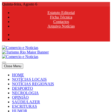
Skip
Quinta-feira, Agosto 6
to
Estatuto Editorial
content
Ficha Técnica
Contactos
Arquivo Notícias
Comercio e Noticias
Notícias e Publicidade Online
Close Menu
Comercio e Noticias
Notícias e Publicidade Online
HOME
NOTÍCIAS LOCAIS
NOTÍCIAS REGIONAIS
DESPORTO
NECROLOGIA
OPINIÃO
SAÚDE/LAZER
ESCRITURAS
HUMOR