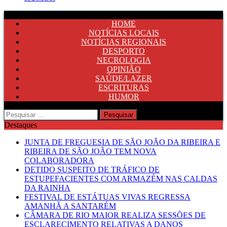
HOME
NOTÍCIAS LOCAIS
NOTÍCIAS REGIONAIS
DESPORTO
NECROLOGIA
OPINIÃO
SAÚDE/LAZER
ESCRITURAS
HUMOR
Pesquisar
por:
Destaques
JUNTA DE FREGUESIA DE SÃO JOÃO DA RIBEIRA E
RIBEIRA DE SÃO JOÃO TEM NOVA
COLABORADORA
DETIDO SUSPEITO DE TRÁFICO DE
ESTUPEFACIENTES COM ARMAZÉM NAS CALDAS
DA RAINHA
FESTIVAL DE ESTÁTUAS VIVAS REGRESSA
AMANHÃ A SANTARÉM
CÂMARA DE RIO MAIOR REALIZA SESSÕES DE
ESCLARECIMENTO RELATIVAS A DANOS