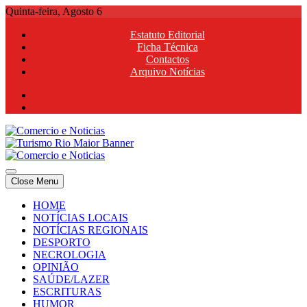
Skip
Quinta-feira, Agosto 6
to
Estatuto Editorial
content
Ficha Técnica
Contactos
Arquivo Notícias
Comercio e Noticias
Notícias e Publicidade Online
Close Menu
Comercio e Noticias
Notícias e Publicidade Online
HOME
NOTÍCIAS LOCAIS
NOTÍCIAS REGIONAIS
DESPORTO
NECROLOGIA
OPINIÃO
SAÚDE/LAZER
ESCRITURAS
HUMOR