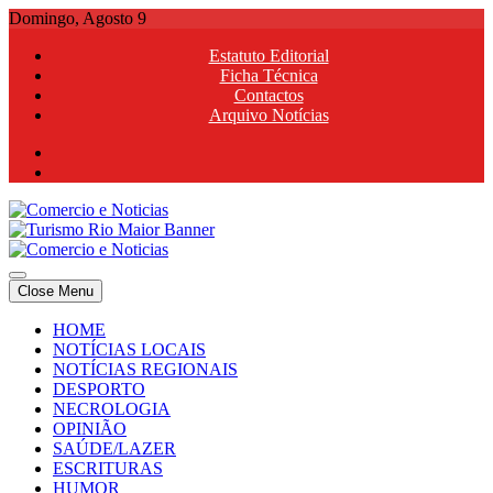
Skip
Domingo, Agosto 9
to
Estatuto Editorial
content
Ficha Técnica
Contactos
Arquivo Notícias
Comercio e Noticias
Notícias e Publicidade Online
Close Menu
Comercio e Noticias
Notícias e Publicidade Online
HOME
NOTÍCIAS LOCAIS
NOTÍCIAS REGIONAIS
DESPORTO
NECROLOGIA
OPINIÃO
SAÚDE/LAZER
ESCRITURAS
HUMOR