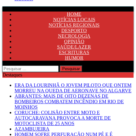
HOME
NOTÍCIAS LOCAIS
NOTÍCIAS REGIONAIS
DESPORTO
NECROLOGIA
OPINIÃO
SAÚDE/LAZER
ESCRITURAS
HUMOR
Pesquisar
por:
Destaques
ERA DA LOURINHÃ O JOVEM PILOTO QUE ONTEM
MORREU NA QUEDA DE AERONAVE NO ALGARVE
ABRANTES: MAIS DE OITO DEZENAS DE
BOMBEIROS COMBATEM INCÊNDIO EM RIO DE
MOINHOS
CORUCHE: COLISÃO ENTRE MOTO E
AUTOCARAVANA PROVOCA A MORTE DE
MOTOCLISTA DE 25 ANOS
AZAMBUJEIRA
HOMEM SOFRE PERFURAÇÃO NUM PÉ E É