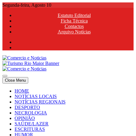
Skip
Segunda-feira, Agosto 10
to
Estatuto Editorial
content
Ficha Técnica
Contactos
Arquivo Notícias
Comercio e Noticias
Notícias e Publicidade Online
Close Menu
Comercio e Noticias
Notícias e Publicidade Online
HOME
NOTÍCIAS LOCAIS
NOTÍCIAS REGIONAIS
DESPORTO
NECROLOGIA
OPINIÃO
SAÚDE/LAZER
ESCRITURAS
HUMOR