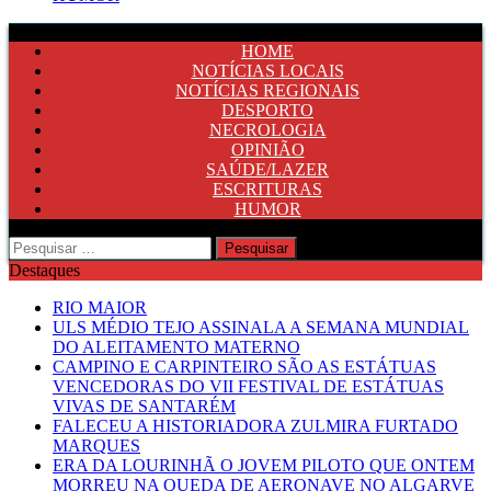
HOME
NOTÍCIAS LOCAIS
NOTÍCIAS REGIONAIS
DESPORTO
NECROLOGIA
OPINIÃO
SAÚDE/LAZER
ESCRITURAS
HUMOR
Pesquisar
por:
Destaques
RIO MAIOR
ULS MÉDIO TEJO ASSINALA A SEMANA MUNDIAL
DO ALEITAMENTO MATERNO
CAMPINO E CARPINTEIRO SÃO AS ESTÁTUAS
VENCEDORAS DO VII FESTIVAL DE ESTÁTUAS
VIVAS DE SANTARÉM
FALECEU A HISTORIADORA ZULMIRA FURTADO
MARQUES
ERA DA LOURINHÃ O JOVEM PILOTO QUE ONTEM
MORREU NA QUEDA DE AERONAVE NO ALGARVE