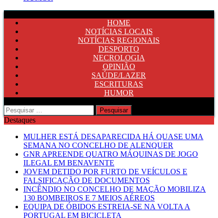
HOME
NOTÍCIAS LOCAIS
NOTÍCIAS REGIONAIS
DESPORTO
NECROLOGIA
OPINIÃO
SAÚDE/LAZER
ESCRITURAS
HUMOR
Pesquisar
por:
Destaques
MULHER ESTÁ DESAPARECIDA HÁ QUASE UMA
SEMANA NO CONCELHO DE ALENQUER
GNR APREENDE QUATRO MÁQUINAS DE JOGO
ILEGAL EM BENAVENTE
JOVEM DETIDO POR FURTO DE VEÍCULOS E
FALSIFICAÇÃO DE DOCUMENTOS
INCÊNDIO NO CONCELHO DE MAÇÃO MOBILIZA
130 BOMBEIROS E 7 MEIOS AÉREOS
EQUIPA DE ÓBIDOS ESTREIA-SE NA VOLTA A
PORTUGAL EM BICICLETA