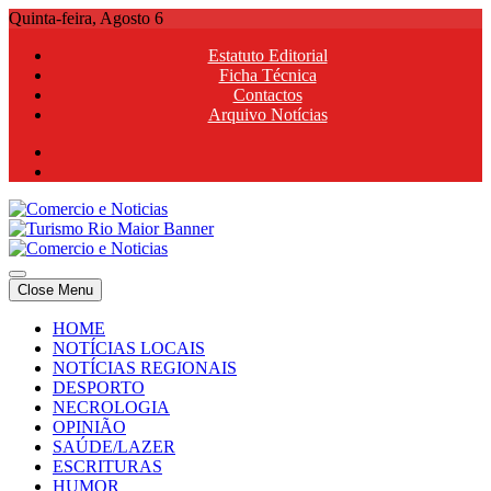
Skip
Quinta-feira, Agosto 6
to
Estatuto Editorial
content
Ficha Técnica
Contactos
Arquivo Notícias
Comercio e Noticias
Notícias e Publicidade Online
Close Menu
Comercio e Noticias
Notícias e Publicidade Online
HOME
NOTÍCIAS LOCAIS
NOTÍCIAS REGIONAIS
DESPORTO
NECROLOGIA
OPINIÃO
SAÚDE/LAZER
ESCRITURAS
HUMOR