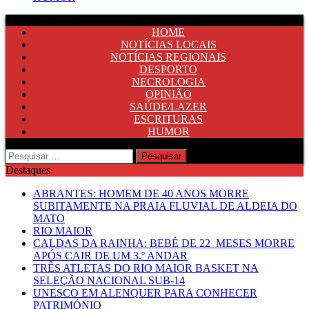
HOME
NOTÍCIAS LOCAIS
NOTÍCIAS REGIONAIS
DESPORTO
NECROLOGIA
OPINIÃO
SAÚDE/LAZER
ESCRITURAS
HUMOR
Pesquisar
por:
Destaques
ABRANTES: HOMEM DE 40 ANOS MORRE
SUBITAMENTE NA PRAIA FLUVIAL DE ALDEIA DO
MATO
RIO MAIOR
CALDAS DA RAINHA: BEBÉ DE 22 MESES MORRE
APÓS CAIR DE UM 3.º ANDAR
TRÊS ATLETAS DO RIO MAIOR BASKET NA
SELEÇÃO NACIONAL SUB-14
UNESCO EM ALENQUER PARA CONHECER
PATRIMÓNIO