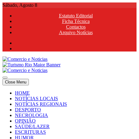
Skip
Sábado, Agosto 8
to
Estatuto Editorial
content
Ficha Técnica
Contactos
Arquivo Notícias
Comercio e Noticias
Notícias e Publicidade Online
Close Menu
Comercio e Noticias
Notícias e Publicidade Online
HOME
NOTÍCIAS LOCAIS
NOTÍCIAS REGIONAIS
DESPORTO
NECROLOGIA
OPINIÃO
SAÚDE/LAZER
ESCRITURAS
HUMOR