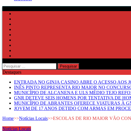
Pesquisar
por:
Destaques
ENTRADA NO GINJA CASINO ABRE O ACESSO AOS 
INÊS PINTO REPRESENTA RIO MAIOR NO CONCUR
MUNICÍPIO DE ALCANENA E ULS MÉDIO TEJO RE
GNR DETEVE SEIS HOMENS POR TENTATIVA DE HOM
MUNICÍPIO DE ABRANTES OFERECE VIATURAS À GN
JOVEM DE 17 ANOS DETIDO COM ARMAS EM PROCE
Home
>>
Notícias Locais
>>
ESCOLAS DE RIO MAIOR VÃO CON
Notícias Locais