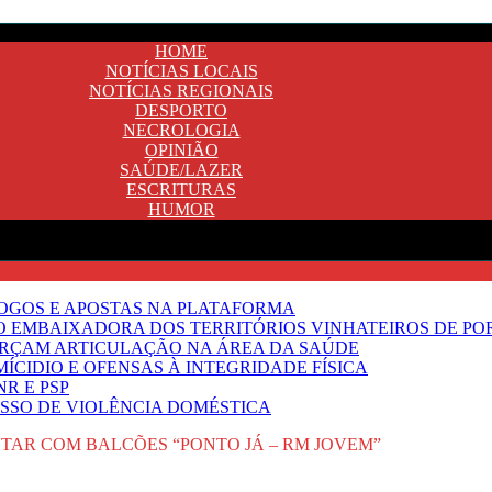
HOME
NOTÍCIAS LOCAIS
NOTÍCIAS REGIONAIS
DESPORTO
NECROLOGIA
OPINIÃO
SAÚDE/LAZER
ESCRITURAS
HUMOR
JOGOS E APOSTAS NA PLATAFORMA
SO EMBAIXADORA DOS TERRITÓRIOS VINHATEIROS DE P
FORÇAM ARTICULAÇÃO NA ÁREA DA SAÚDE
ÍCIDIO E OFENSAS À INTEGRIDADE FÍSICA
R E PSP
SSO DE VIOLÊNCIA DOMÉSTICA
TAR COM BALCÕES “PONTO JÁ – RM JOVEM”