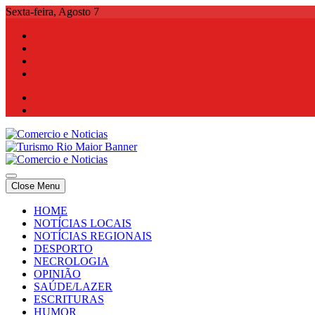
Skip
Sexta-feira, Agosto 7
to
content
Comercio e Noticias
Notícias e Publicidade Online
Close Menu
Comercio e Noticias
Notícias e Publicidade Online
HOME
NOTÍCIAS LOCAIS
NOTÍCIAS REGIONAIS
DESPORTO
NECROLOGIA
OPINIÃO
SAÚDE/LAZER
ESCRITURAS
HUMOR