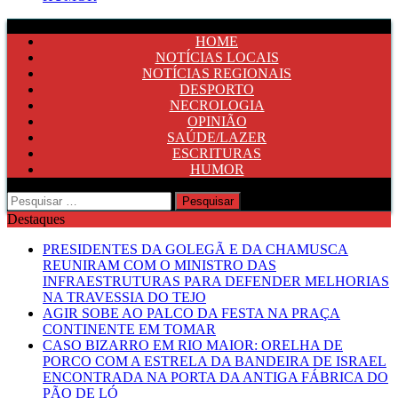
HOME
NOTÍCIAS LOCAIS
NOTÍCIAS REGIONAIS
DESPORTO
NECROLOGIA
OPINIÃO
SAÚDE/LAZER
ESCRITURAS
HUMOR
Pesquisar
por:
Destaques
PRESIDENTES DA GOLEGÃ E DA CHAMUSCA
REUNIRAM COM O MINISTRO DAS
INFRAESTRUTURAS PARA DEFENDER MELHORIAS
NA TRAVESSIA DO TEJO
AGIR SOBE AO PALCO DA FESTA NA PRAÇA
CONTINENTE EM TOMAR
CASO BIZARRO EM RIO MAIOR: ORELHA DE
PORCO COM A ESTRELA DA BANDEIRA DE ISRAEL
ENCONTRADA NA PORTA DA ANTIGA FÁBRICA DO
PÃO DE LÓ