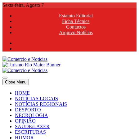
Skip
Sexta-feira, Agosto 7
to
Estatuto Editorial
content
Ficha Técnica
Contactos
Arquivo Notícias
Comercio e Noticias
Notícias e Publicidade Online
Close Menu
Comercio e Noticias
Notícias e Publicidade Online
HOME
NOTÍCIAS LOCAIS
NOTÍCIAS REGIONAIS
DESPORTO
NECROLOGIA
OPINIÃO
SAÚDE/LAZER
ESCRITURAS
HUMOR