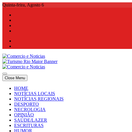
Skip
Quinta-feira, Agosto 6
to
content
Comercio e Noticias
Notícias e Publicidade Online
Close Menu
Comercio e Noticias
Notícias e Publicidade Online
HOME
NOTÍCIAS LOCAIS
NOTÍCIAS REGIONAIS
DESPORTO
NECROLOGIA
OPINIÃO
SAÚDE/LAZER
ESCRITURAS
HUMOR