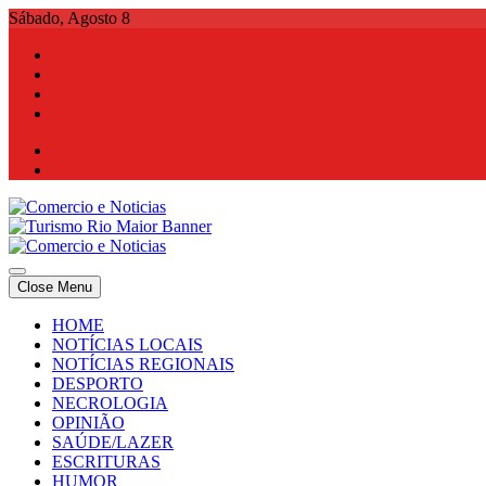
Skip
Sábado, Agosto 8
to
content
Comercio e Noticias
Notícias e Publicidade Online
Close Menu
Comercio e Noticias
Notícias e Publicidade Online
HOME
NOTÍCIAS LOCAIS
NOTÍCIAS REGIONAIS
DESPORTO
NECROLOGIA
OPINIÃO
SAÚDE/LAZER
ESCRITURAS
HUMOR