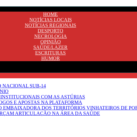
HOME
NOTÍCIAS LOCAIS
NOTÍCIAS REGIONAIS
DESPORTO
NECROLOGIA
OPINIÃO
SAÚDE/LAZER
ESCRITURAS
HUMOR
O NACIONAL SUB-14
NIO
INSTITUCIONAIS COM AS ASTÚRIAS
JOGOS E APOSTAS NA PLATAFORMA
SO EMBAIXADORA DOS TERRITÓRIOS VINHATEIROS DE P
FORÇAM ARTICULAÇÃO NA ÁREA DA SAÚDE