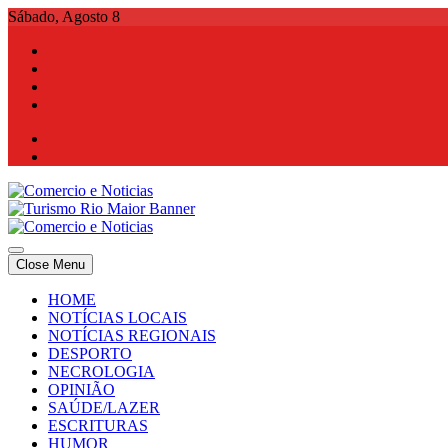
Skip
Sábado, Agosto 8
to
content
Comercio e Noticias
Notícias e Publicidade Online
Close Menu
Comercio e Noticias
Notícias e Publicidade Online
HOME
NOTÍCIAS LOCAIS
NOTÍCIAS REGIONAIS
DESPORTO
NECROLOGIA
OPINIÃO
SAÚDE/LAZER
ESCRITURAS
HUMOR