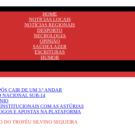
HOME
NOTÍCIAS LOCAIS
NOTÍCIAS REGIONAIS
DESPORTO
NECROLOGIA
OPINIÃO
SAÚDE/LAZER
ESCRITURAS
HUMOR
ÓS CAIR DE UM 3.º ANDAR
O NACIONAL SUB-14
NIO
INSTITUCIONAIS COM AS ASTÚRIAS
JOGOS E APOSTAS NA PLATAFORMA
ÃO DO TROFÉU SILVINO SEQUEIRA