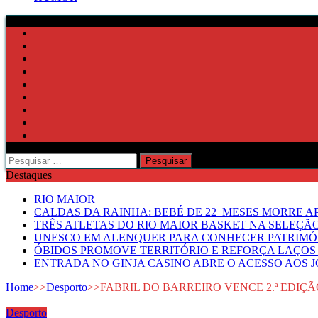
Pesquisar
por:
Destaques
RIO MAIOR
CALDAS DA RAINHA: BEBÉ DE 22 MESES MORRE AP
TRÊS ATLETAS DO RIO MAIOR BASKET NA SELEÇÃ
UNESCO EM ALENQUER PARA CONHECER PATRIMÓ
ÓBIDOS PROMOVE TERRITÓRIO E REFORÇA LAÇOS 
ENTRADA NO GINJA CASINO ABRE O ACESSO AOS 
Home
>>
Desporto
>>
FABRIL DO BARREIRO VENCE 2.ª EDIÇ
Desporto