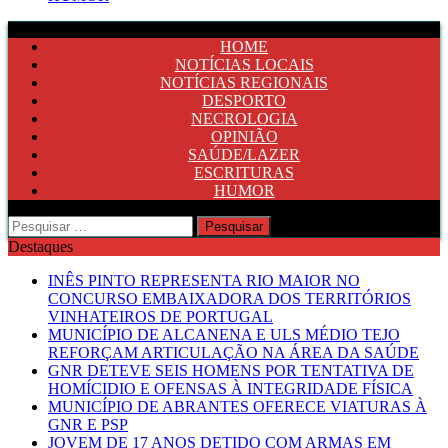
HOME
NOTÍCIAS LOCAIS
NOTÍCIAS REGIONAIS
DESPORTO
NECROLOGIA
OPINIÃO
SAÚDE/LAZER
ESCRITURAS
HUMOR
Pesquisar
por:
Destaques
INÊS PINTO REPRESENTA RIO MAIOR NO
CONCURSO EMBAIXADORA DOS TERRITÓRIOS
VINHATEIROS DE PORTUGAL
MUNICÍPIO DE ALCANENA E ULS MÉDIO TEJO
REFORÇAM ARTICULAÇÃO NA ÁREA DA SAÚDE
GNR DETEVE SEIS HOMENS POR TENTATIVA DE
HOMÍCIDIO E OFENSAS À INTEGRIDADE FÍSICA
MUNICÍPIO DE ABRANTES OFERECE VIATURAS À
GNR E PSP
JOVEM DE 17 ANOS DETIDO COM ARMAS EM