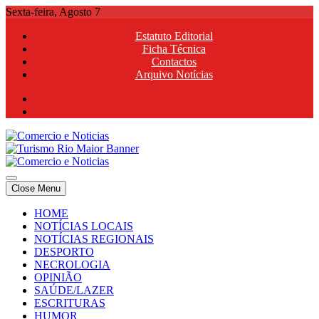
Skip
Sexta-feira, Agosto 7
to
Estatuto Editorial
content
Ficha Técnica
Contactos
Arquivo Notícias
Comercio e Noticias
Notícias e Publicidade Online
Close Menu
Comercio e Noticias
Notícias e Publicidade Online
HOME
NOTÍCIAS LOCAIS
NOTÍCIAS REGIONAIS
DESPORTO
NECROLOGIA
OPINIÃO
SAÚDE/LAZER
ESCRITURAS
HUMOR