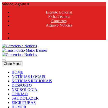
Skip
Sábado, Agosto 8
to
Estatuto Editorial
content
Ficha Técnica
Contactos
Arquivo Notícias
Comercio e Noticias
Notícias e Publicidade Online
Close Menu
Comercio e Noticias
Notícias e Publicidade Online
HOME
NOTÍCIAS LOCAIS
NOTÍCIAS REGIONAIS
DESPORTO
NECROLOGIA
OPINIÃO
SAÚDE/LAZER
ESCRITURAS
HUMOR