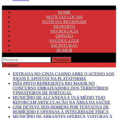
HOME
NOTÍCIAS LOCAIS
NOTÍCIAS REGIONAIS
DESPORTO
NECROLOGIA
OPINIÃO
SAÚDE/LAZER
ESCRITURAS
HUMOR
Pesquisar
por:
Destaques
ENTRADA NO GINJA CASINO ABRE O ACESSO AOS
JOGOS E APOSTAS NA PLATAFORMA
INÊS PINTO REPRESENTA RIO MAIOR NO
CONCURSO EMBAIXADORA DOS TERRITÓRIOS
VINHATEIROS DE PORTUGAL
MUNICÍPIO DE ALCANENA E ULS MÉDIO TEJO
REFORÇAM ARTICULAÇÃO NA ÁREA DA SAÚDE
GNR DETEVE SEIS HOMENS POR TENTATIVA DE
HOMÍCIDIO E OFENSAS À INTEGRIDADE FÍSICA
MUNICÍPIO DE ABRANTES OFERECE VIATURAS À