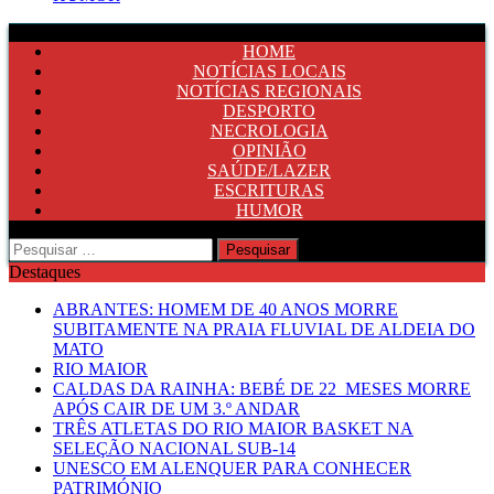
HOME
NOTÍCIAS LOCAIS
NOTÍCIAS REGIONAIS
DESPORTO
NECROLOGIA
OPINIÃO
SAÚDE/LAZER
ESCRITURAS
HUMOR
Pesquisar
por:
Destaques
ABRANTES: HOMEM DE 40 ANOS MORRE
SUBITAMENTE NA PRAIA FLUVIAL DE ALDEIA DO
MATO
RIO MAIOR
CALDAS DA RAINHA: BEBÉ DE 22 MESES MORRE
APÓS CAIR DE UM 3.º ANDAR
TRÊS ATLETAS DO RIO MAIOR BASKET NA
SELEÇÃO NACIONAL SUB-14
UNESCO EM ALENQUER PARA CONHECER
PATRIMÓNIO