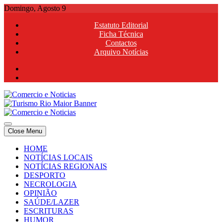
Skip
Domingo, Agosto 9
to
Estatuto Editorial
content
Ficha Técnica
Contactos
Arquivo Notícias
Comercio e Noticias
Notícias e Publicidade Online
Close Menu
Comercio e Noticias
Notícias e Publicidade Online
HOME
NOTÍCIAS LOCAIS
NOTÍCIAS REGIONAIS
DESPORTO
NECROLOGIA
OPINIÃO
SAÚDE/LAZER
ESCRITURAS
HUMOR