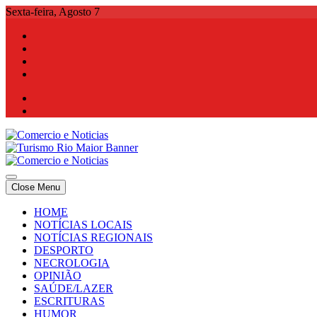
Skip
Sexta-feira, Agosto 7
to
content
Comercio e Noticias
Notícias e Publicidade Online
Close Menu
Comercio e Noticias
Notícias e Publicidade Online
HOME
NOTÍCIAS LOCAIS
NOTÍCIAS REGIONAIS
DESPORTO
NECROLOGIA
OPINIÃO
SAÚDE/LAZER
ESCRITURAS
HUMOR