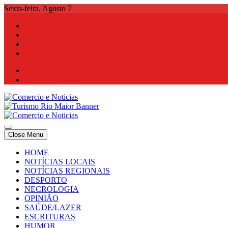
Skip
Sexta-feira, Agosto 7
to
content
Comercio e Noticias
Notícias e Publicidade Online
Close Menu
Comercio e Noticias
Notícias e Publicidade Online
HOME
NOTÍCIAS LOCAIS
NOTÍCIAS REGIONAIS
DESPORTO
NECROLOGIA
OPINIÃO
SAÚDE/LAZER
ESCRITURAS
HUMOR