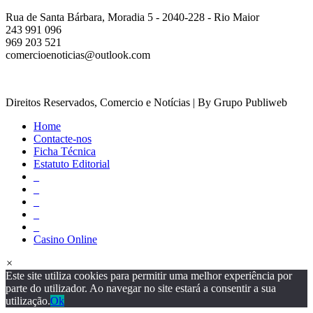
Rua de Santa Bárbara, Moradia 5 - 2040-228 - Rio Maior
243 991 096
969 203 521
comercioenoticias@outlook.com
Direitos Reservados, Comercio e Notícias | By Grupo Publiweb
Home
Contacte-nos
Ficha Técnica
Estatuto Editorial
_
_
_
_
_
Casino Online
×
Este site utiliza cookies para permitir uma melhor experiência por
parte do utilizador. Ao navegar no site estará a consentir a sua
utilização.
Ok