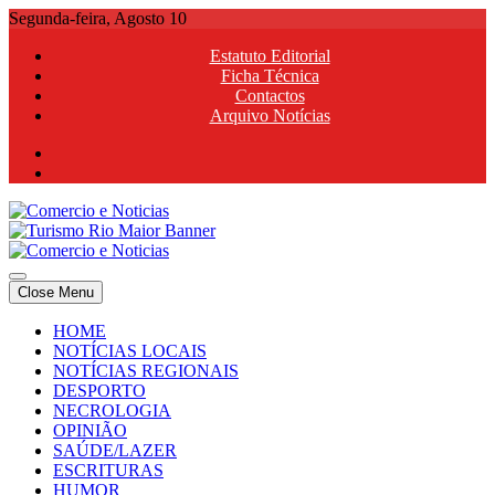
Skip
Segunda-feira, Agosto 10
to
Estatuto Editorial
content
Ficha Técnica
Contactos
Arquivo Notícias
Comercio e Noticias
Notícias e Publicidade Online
Close Menu
Comercio e Noticias
Notícias e Publicidade Online
HOME
NOTÍCIAS LOCAIS
NOTÍCIAS REGIONAIS
DESPORTO
NECROLOGIA
OPINIÃO
SAÚDE/LAZER
ESCRITURAS
HUMOR