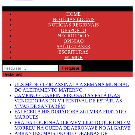
HOME
NOTÍCIAS LOCAIS
NOTÍCIAS REGIONAIS
DESPORTO
NECROLOGIA
OPINIÃO
SAÚDE/LAZER
ESCRITURAS
HUMOR
Pesquisar
por:
Destaques
ULS MÉDIO TEJO ASSINALA A SEMANA MUNDIAL
DO ALEITAMENTO MATERNO
CAMPINO E CARPINTEIRO SÃO AS ESTÁTUAS
VENCEDORAS DO VII FESTIVAL DE ESTÁTUAS
VIVAS DE SANTARÉM
FALECEU A HISTORIADORA ZULMIRA FURTADO
MARQUES
ERA DA LOURINHÃ O JOVEM PILOTO QUE ONTEM
MORREU NA QUEDA DE AERONAVE NO ALGARVE
ABRANTES: MAIS DE OITO DEZENAS DE