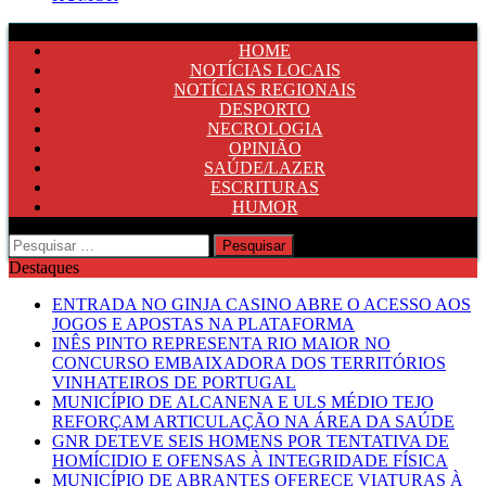
HOME
NOTÍCIAS LOCAIS
NOTÍCIAS REGIONAIS
DESPORTO
NECROLOGIA
OPINIÃO
SAÚDE/LAZER
ESCRITURAS
HUMOR
Pesquisar
por:
Destaques
ENTRADA NO GINJA CASINO ABRE O ACESSO AOS
JOGOS E APOSTAS NA PLATAFORMA
INÊS PINTO REPRESENTA RIO MAIOR NO
CONCURSO EMBAIXADORA DOS TERRITÓRIOS
VINHATEIROS DE PORTUGAL
MUNICÍPIO DE ALCANENA E ULS MÉDIO TEJO
REFORÇAM ARTICULAÇÃO NA ÁREA DA SAÚDE
GNR DETEVE SEIS HOMENS POR TENTATIVA DE
HOMÍCIDIO E OFENSAS À INTEGRIDADE FÍSICA
MUNICÍPIO DE ABRANTES OFERECE VIATURAS À