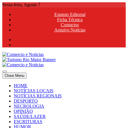
Skip
Sexta-feira, Agosto 7
to
Estatuto Editorial
content
Ficha Técnica
Contactos
Arquivo Notícias
Comercio e Noticias
Notícias e Publicidade Online
Close Menu
Comercio e Noticias
Notícias e Publicidade Online
HOME
NOTÍCIAS LOCAIS
NOTÍCIAS REGIONAIS
DESPORTO
NECROLOGIA
OPINIÃO
SAÚDE/LAZER
ESCRITURAS
HUMOR