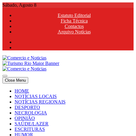
Skip
Sábado, Agosto 8
to
Estatuto Editorial
content
Ficha Técnica
Contactos
Arquivo Notícias
Comercio e Noticias
Notícias e Publicidade Online
Close Menu
Comercio e Noticias
Notícias e Publicidade Online
HOME
NOTÍCIAS LOCAIS
NOTÍCIAS REGIONAIS
DESPORTO
NECROLOGIA
OPINIÃO
SAÚDE/LAZER
ESCRITURAS
HUMOR