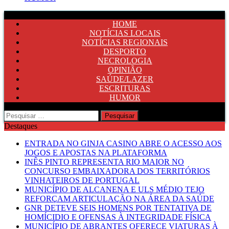
HOME
NOTÍCIAS LOCAIS
NOTÍCIAS REGIONAIS
DESPORTO
NECROLOGIA
OPINIÃO
SAÚDE/LAZER
ESCRITURAS
HUMOR
Pesquisar
por:
Destaques
ENTRADA NO GINJA CASINO ABRE O ACESSO AOS
JOGOS E APOSTAS NA PLATAFORMA
INÊS PINTO REPRESENTA RIO MAIOR NO
CONCURSO EMBAIXADORA DOS TERRITÓRIOS
VINHATEIROS DE PORTUGAL
MUNICÍPIO DE ALCANENA E ULS MÉDIO TEJO
REFORÇAM ARTICULAÇÃO NA ÁREA DA SAÚDE
GNR DETEVE SEIS HOMENS POR TENTATIVA DE
HOMÍCIDIO E OFENSAS À INTEGRIDADE FÍSICA
MUNICÍPIO DE ABRANTES OFERECE VIATURAS À