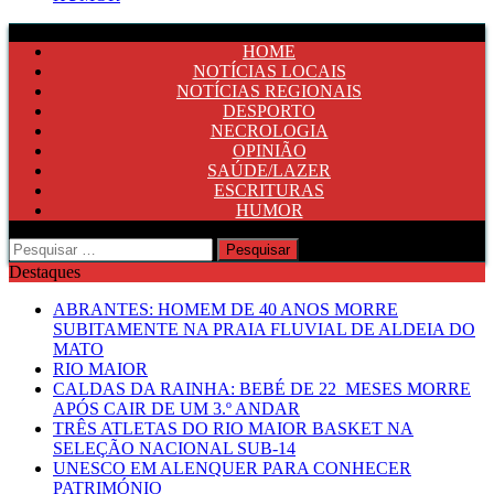
HOME
NOTÍCIAS LOCAIS
NOTÍCIAS REGIONAIS
DESPORTO
NECROLOGIA
OPINIÃO
SAÚDE/LAZER
ESCRITURAS
HUMOR
Pesquisar
por:
Destaques
ABRANTES: HOMEM DE 40 ANOS MORRE
SUBITAMENTE NA PRAIA FLUVIAL DE ALDEIA DO
MATO
RIO MAIOR
CALDAS DA RAINHA: BEBÉ DE 22 MESES MORRE
APÓS CAIR DE UM 3.º ANDAR
TRÊS ATLETAS DO RIO MAIOR BASKET NA
SELEÇÃO NACIONAL SUB-14
UNESCO EM ALENQUER PARA CONHECER
PATRIMÓNIO