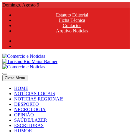
Skip
Domingo, Agosto 9
to
Estatuto Editorial
content
Ficha Técnica
Contactos
Arquivo Notícias
Comercio e Noticias
Notícias e Publicidade Online
Close Menu
Comercio e Noticias
Notícias e Publicidade Online
HOME
NOTÍCIAS LOCAIS
NOTÍCIAS REGIONAIS
DESPORTO
NECROLOGIA
OPINIÃO
SAÚDE/LAZER
ESCRITURAS
HUMOR