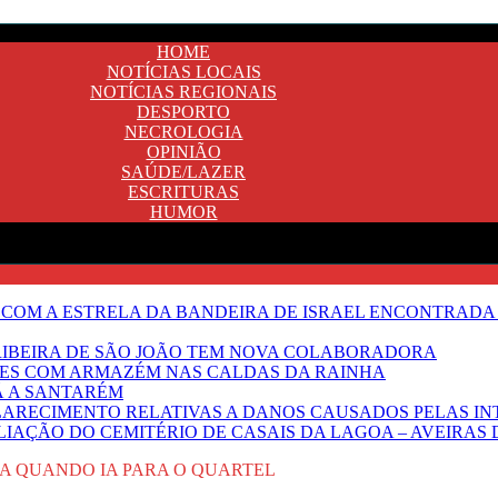
HOME
NOTÍCIAS LOCAIS
NOTÍCIAS REGIONAIS
DESPORTO
NECROLOGIA
OPINIÃO
SAÚDE/LAZER
ESCRITURAS
HUMOR
 COM A ESTRELA DA BANDEIRA DE ISRAEL ENCONTRADA 
E RIBEIRA DE SÃO JOÃO TEM NOVA COLABORADORA
NTES COM ARMAZÉM NAS CALDAS DA RAINHA
Ã A SANTARÉM
LARECIMENTO RELATIVAS A DANOS CAUSADOS PELAS IN
IAÇÃO DO CEMITÉRIO DE CASAIS DA LAGOA – AVEIRAS 
DA QUANDO IA PARA O QUARTEL