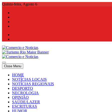
Skip
Quinta-feira, Agosto 6
to
content
Comercio e Noticias
Notícias e Publicidade Online
Close Menu
Comercio e Noticias
Notícias e Publicidade Online
HOME
NOTÍCIAS LOCAIS
NOTÍCIAS REGIONAIS
DESPORTO
NECROLOGIA
OPINIÃO
SAÚDE/LAZER
ESCRITURAS
HUMOR