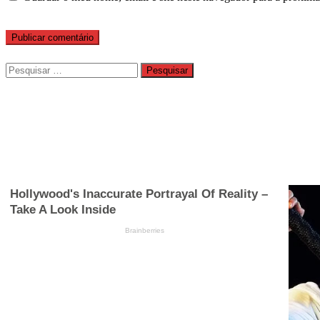
Pesquisar
por: