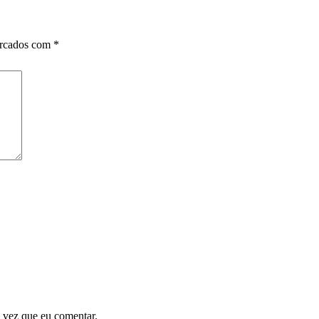
arcados com
*
 vez que eu comentar.