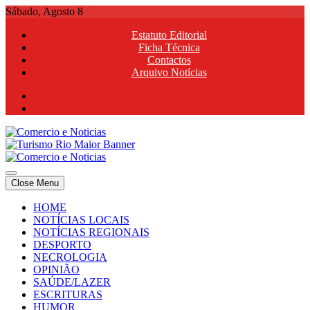
Skip
Sábado, Agosto 8
to
Estatuto Editorial
content
Ficha Técnica
Contactos
Arquivo Notícias
Comercio e Noticias
Notícias e Publicidade Online
Close Menu
Comercio e Noticias
Notícias e Publicidade Online
HOME
NOTÍCIAS LOCAIS
NOTÍCIAS REGIONAIS
DESPORTO
NECROLOGIA
OPINIÃO
SAÚDE/LAZER
ESCRITURAS
HUMOR