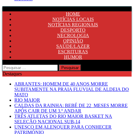
HOME
NOTÍCIAS LOCAIS
NOTÍCIAS REGIONAIS
DESPORTO
NECROLOGIA
OPINIÃO
SAÚDE/LAZER
ESCRITURAS
HUMOR
Pesquisar
por:
Destaques
ABRANTES: HOMEM DE 40 ANOS MORRE
SUBITAMENTE NA PRAIA FLUVIAL DE ALDEIA DO
MATO
RIO MAIOR
CALDAS DA RAINHA: BEBÉ DE 22 MESES MORRE
APÓS CAIR DE UM 3.º ANDAR
TRÊS ATLETAS DO RIO MAIOR BASKET NA
SELEÇÃO NACIONAL SUB-14
UNESCO EM ALENQUER PARA CONHECER
PATRIMÓNIO