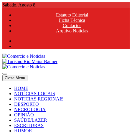
Skip
Sábado, Agosto 8
to
Estatuto Editorial
content
Ficha Técnica
Contactos
Arquivo Notícias
Comercio e Noticias
Notícias e Publicidade Online
Close Menu
Comercio e Noticias
Notícias e Publicidade Online
HOME
NOTÍCIAS LOCAIS
NOTÍCIAS REGIONAIS
DESPORTO
NECROLOGIA
OPINIÃO
SAÚDE/LAZER
ESCRITURAS
HUMOR