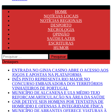
HOME
NOTÍCIAS LOCAIS
NOTÍCIAS REGIONAIS
DESPORTO
NECROLOGIA
OPINIÃO
SAÚDE/LAZER
ESCRITURAS
HUMOR
Pesquisar
por:
Destaques
ENTRADA NO GINJA CASINO ABRE O ACESSO AOS
JOGOS E APOSTAS NA PLATAFORMA
INÊS PINTO REPRESENTA RIO MAIOR NO
CONCURSO EMBAIXADORA DOS TERRITÓRIOS
VINHATEIROS DE PORTUGAL
MUNICÍPIO DE ALCANENA E ULS MÉDIO TEJO
REFORÇAM ARTICULAÇÃO NA ÁREA DA SAÚDE
GNR DETEVE SEIS HOMENS POR TENTATIVA DE
HOMÍCIDIO E OFENSAS À INTEGRIDADE FÍSICA
MUNICÍPIO DE ABRANTES OFERECE VIATURAS À