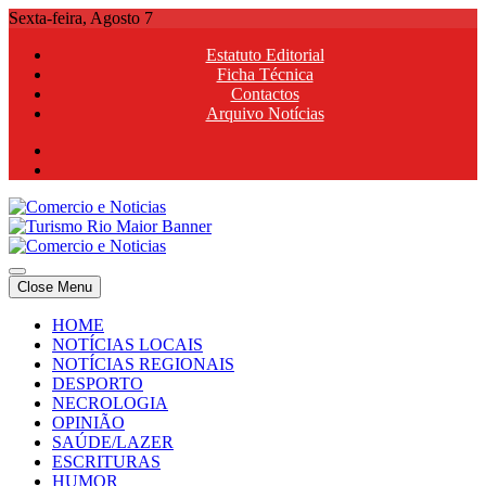
Skip
Sexta-feira, Agosto 7
to
Estatuto Editorial
content
Ficha Técnica
Contactos
Arquivo Notícias
Comercio e Noticias
Notícias e Publicidade Online
Close Menu
Comercio e Noticias
Notícias e Publicidade Online
HOME
NOTÍCIAS LOCAIS
NOTÍCIAS REGIONAIS
DESPORTO
NECROLOGIA
OPINIÃO
SAÚDE/LAZER
ESCRITURAS
HUMOR