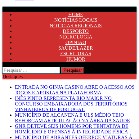
HOME
NOTÍCIAS LOCAIS
NOTÍCIAS REGIONAIS
DESPORTO
NECROLOGIA
OPINIÃO
SAÚDE/LAZER
ESCRITURAS
HUMOR
Pesquisar
por:
Destaques
ENTRADA NO GINJA CASINO ABRE O ACESSO AOS
JOGOS E APOSTAS NA PLATAFORMA
INÊS PINTO REPRESENTA RIO MAIOR NO
CONCURSO EMBAIXADORA DOS TERRITÓRIOS
VINHATEIROS DE PORTUGAL
MUNICÍPIO DE ALCANENA E ULS MÉDIO TEJO
REFORÇAM ARTICULAÇÃO NA ÁREA DA SAÚDE
GNR DETEVE SEIS HOMENS POR TENTATIVA DE
HOMÍCIDIO E OFENSAS À INTEGRIDADE FÍSICA
MUNICÍPIO DE ABRANTES OFERECE VIATURAS À