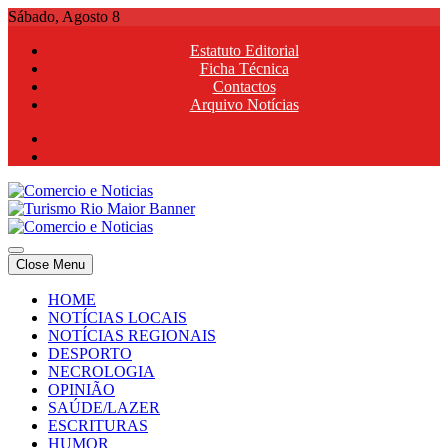
Skip
Sábado, Agosto 8
to
Estatuto Editorial
content
Ficha Técnica
Contactos
Arquivo Notícias
Comercio e Noticias
Notícias e Publicidade Online
Close Menu
Comercio e Noticias
Notícias e Publicidade Online
HOME
NOTÍCIAS LOCAIS
NOTÍCIAS REGIONAIS
DESPORTO
NECROLOGIA
OPINIÃO
SAÚDE/LAZER
ESCRITURAS
HUMOR