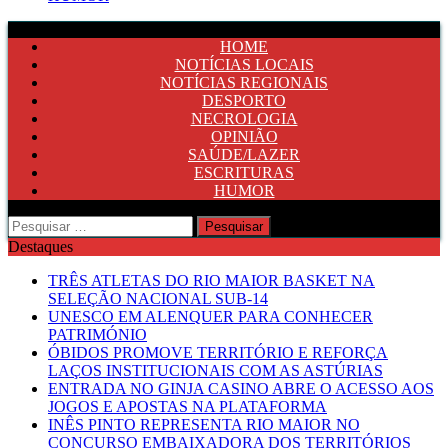
HOME
NOTÍCIAS LOCAIS
NOTÍCIAS REGIONAIS
DESPORTO
NECROLOGIA
OPINIÃO
SAÚDE/LAZER
ESCRITURAS
HUMOR
Pesquisar
por:
Destaques
TRÊS ATLETAS DO RIO MAIOR BASKET NA
SELEÇÃO NACIONAL SUB-14
UNESCO EM ALENQUER PARA CONHECER
PATRIMÓNIO
ÓBIDOS PROMOVE TERRITÓRIO E REFORÇA
LAÇOS INSTITUCIONAIS COM AS ASTÚRIAS
ENTRADA NO GINJA CASINO ABRE O ACESSO AOS
JOGOS E APOSTAS NA PLATAFORMA
INÊS PINTO REPRESENTA RIO MAIOR NO
CONCURSO EMBAIXADORA DOS TERRITÓRIOS