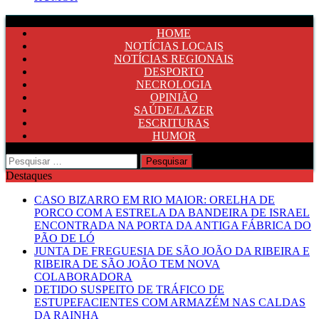
HOME
NOTÍCIAS LOCAIS
NOTÍCIAS REGIONAIS
DESPORTO
NECROLOGIA
OPINIÃO
SAÚDE/LAZER
ESCRITURAS
HUMOR
Pesquisar
por:
Destaques
CASO BIZARRO EM RIO MAIOR: ORELHA DE
PORCO COM A ESTRELA DA BANDEIRA DE ISRAEL
ENCONTRADA NA PORTA DA ANTIGA FÁBRICA DO
PÃO DE LÓ
JUNTA DE FREGUESIA DE SÃO JOÃO DA RIBEIRA E
RIBEIRA DE SÃO JOÃO TEM NOVA
COLABORADORA
DETIDO SUSPEITO DE TRÁFICO DE
ESTUPEFACIENTES COM ARMAZÉM NAS CALDAS
DA RAINHA