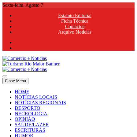
Skip
Sexta-feira, Agosto 7
to
Estatuto Editorial
content
Ficha Técnica
Contactos
Arquivo Notícias
Comercio e Noticias
Notícias e Publicidade Online
Close Menu
Comercio e Noticias
Notícias e Publicidade Online
HOME
NOTÍCIAS LOCAIS
NOTÍCIAS REGIONAIS
DESPORTO
NECROLOGIA
OPINIÃO
SAÚDE/LAZER
ESCRITURAS
HUMOR