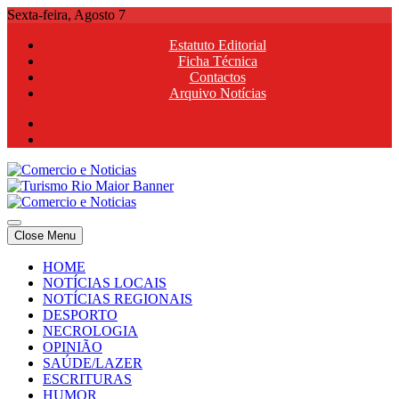
Skip
Sexta-feira, Agosto 7
to
Estatuto Editorial
content
Ficha Técnica
Contactos
Arquivo Notícias
Comercio e Noticias
Notícias e Publicidade Online
Close Menu
Comercio e Noticias
Notícias e Publicidade Online
HOME
NOTÍCIAS LOCAIS
NOTÍCIAS REGIONAIS
DESPORTO
NECROLOGIA
OPINIÃO
SAÚDE/LAZER
ESCRITURAS
HUMOR