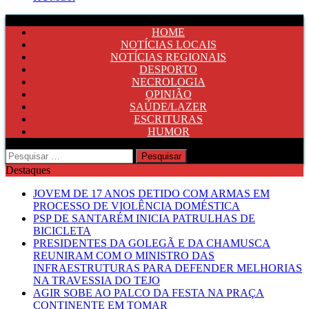
HOME
NOTÍCIAS LOCAIS
NOTÍCIAS REGIONAIS
DESPORTO
NECROLOGIA
OPINIÃO
SAÚDE/LAZER
ESCRITURAS
HUMOR
Pesquisar
por:
Destaques
JOVEM DE 17 ANOS DETIDO COM ARMAS EM
PROCESSO DE VIOLÊNCIA DOMÉSTICA
PSP DE SANTARÉM INICIA PATRULHAS DE
BICICLETA
PRESIDENTES DA GOLEGÃ E DA CHAMUSCA
REUNIRAM COM O MINISTRO DAS
INFRAESTRUTURAS PARA DEFENDER MELHORIAS
NA TRAVESSIA DO TEJO
AGIR SOBE AO PALCO DA FESTA NA PRAÇA
CONTINENTE EM TOMAR