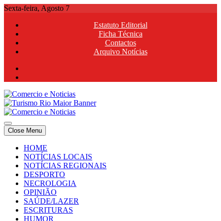
Skip
Sexta-feira, Agosto 7
to
Estatuto Editorial
content
Ficha Técnica
Contactos
Arquivo Notícias
Comercio e Noticias
Notícias e Publicidade Online
Close Menu
Comercio e Noticias
Notícias e Publicidade Online
HOME
NOTÍCIAS LOCAIS
NOTÍCIAS REGIONAIS
DESPORTO
NECROLOGIA
OPINIÃO
SAÚDE/LAZER
ESCRITURAS
HUMOR