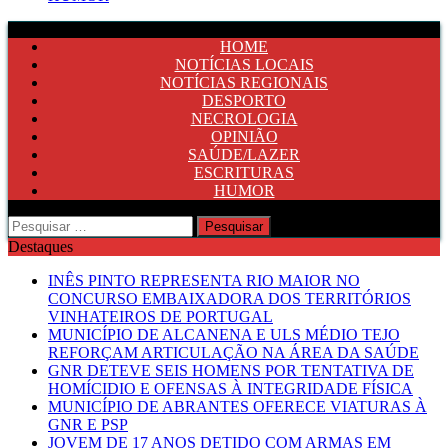
HOME
NOTÍCIAS LOCAIS
NOTÍCIAS REGIONAIS
DESPORTO
NECROLOGIA
OPINIÃO
SAÚDE/LAZER
ESCRITURAS
HUMOR
Pesquisar
por:
Destaques
INÊS PINTO REPRESENTA RIO MAIOR NO
CONCURSO EMBAIXADORA DOS TERRITÓRIOS
VINHATEIROS DE PORTUGAL
MUNICÍPIO DE ALCANENA E ULS MÉDIO TEJO
REFORÇAM ARTICULAÇÃO NA ÁREA DA SAÚDE
GNR DETEVE SEIS HOMENS POR TENTATIVA DE
HOMÍCIDIO E OFENSAS À INTEGRIDADE FÍSICA
MUNICÍPIO DE ABRANTES OFERECE VIATURAS À
GNR E PSP
JOVEM DE 17 ANOS DETIDO COM ARMAS EM