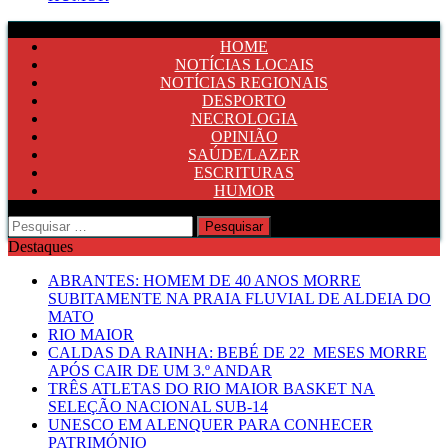
HOME
NOTÍCIAS LOCAIS
NOTÍCIAS REGIONAIS
DESPORTO
NECROLOGIA
OPINIÃO
SAÚDE/LAZER
ESCRITURAS
HUMOR
Pesquisar
por:
Destaques
ABRANTES: HOMEM DE 40 ANOS MORRE
SUBITAMENTE NA PRAIA FLUVIAL DE ALDEIA DO
MATO
RIO MAIOR
CALDAS DA RAINHA: BEBÉ DE 22 MESES MORRE
APÓS CAIR DE UM 3.º ANDAR
TRÊS ATLETAS DO RIO MAIOR BASKET NA
SELEÇÃO NACIONAL SUB-14
UNESCO EM ALENQUER PARA CONHECER
PATRIMÓNIO