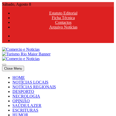
Skip
Sábado, Agosto 8
to
Estatuto Editorial
content
Ficha Técnica
Contactos
Arquivo Notícias
Comercio e Noticias
Notícias e Publicidade Online
Close Menu
Comercio e Noticias
Notícias e Publicidade Online
HOME
NOTÍCIAS LOCAIS
NOTÍCIAS REGIONAIS
DESPORTO
NECROLOGIA
OPINIÃO
SAÚDE/LAZER
ESCRITURAS
HUMOR