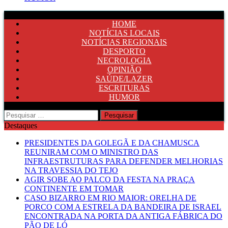
HOME
NOTÍCIAS LOCAIS
NOTÍCIAS REGIONAIS
DESPORTO
NECROLOGIA
OPINIÃO
SAÚDE/LAZER
ESCRITURAS
HUMOR
Pesquisar
por:
Destaques
PRESIDENTES DA GOLEGÃ E DA CHAMUSCA
REUNIRAM COM O MINISTRO DAS
INFRAESTRUTURAS PARA DEFENDER MELHORIAS
NA TRAVESSIA DO TEJO
AGIR SOBE AO PALCO DA FESTA NA PRAÇA
CONTINENTE EM TOMAR
CASO BIZARRO EM RIO MAIOR: ORELHA DE
PORCO COM A ESTRELA DA BANDEIRA DE ISRAEL
ENCONTRADA NA PORTA DA ANTIGA FÁBRICA DO
PÃO DE LÓ