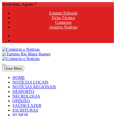
Skip
Sexta-feira, Agosto 7
to
Estatuto Editorial
content
Ficha Técnica
Contactos
Arquivo Notícias
Comercio e Noticias
Notícias e Publicidade Online
Close Menu
Comercio e Noticias
Notícias e Publicidade Online
HOME
NOTÍCIAS LOCAIS
NOTÍCIAS REGIONAIS
DESPORTO
NECROLOGIA
OPINIÃO
SAÚDE/LAZER
ESCRITURAS
HUMOR