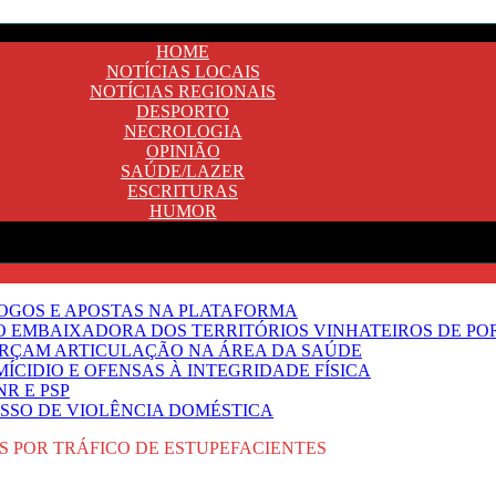
HOME
NOTÍCIAS LOCAIS
NOTÍCIAS REGIONAIS
DESPORTO
NECROLOGIA
OPINIÃO
SAÚDE/LAZER
ESCRITURAS
HUMOR
JOGOS E APOSTAS NA PLATAFORMA
SO EMBAIXADORA DOS TERRITÓRIOS VINHATEIROS DE P
FORÇAM ARTICULAÇÃO NA ÁREA DA SAÚDE
ÍCIDIO E OFENSAS À INTEGRIDADE FÍSICA
R E PSP
SSO DE VIOLÊNCIA DOMÉSTICA
 POR TRÁFICO DE ESTUPEFACIENTES