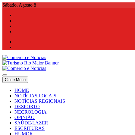
Skip
Sábado, Agosto 8
to
content
Comercio e Noticias
Notícias e Publicidade Online
Close Menu
Comercio e Noticias
Notícias e Publicidade Online
HOME
NOTÍCIAS LOCAIS
NOTÍCIAS REGIONAIS
DESPORTO
NECROLOGIA
OPINIÃO
SAÚDE/LAZER
ESCRITURAS
HUMOR