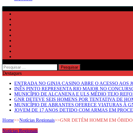
Pesquisar
por:
Destaques
ENTRADA NO GINJA CASINO ABRE O ACESSO AOS 
INÊS PINTO REPRESENTA RIO MAIOR NO CONCUR
MUNICÍPIO DE ALCANENA E ULS MÉDIO TEJO RE
GNR DETEVE SEIS HOMENS POR TENTATIVA DE HOM
MUNICÍPIO DE ABRANTES OFERECE VIATURAS À GN
JOVEM DE 17 ANOS DETIDO COM ARMAS EM PROCE
Home
>>
Notícias Regionais
>>
GNR DETÉM HOMEM EM ÓBIDOS
Notícias Regionais