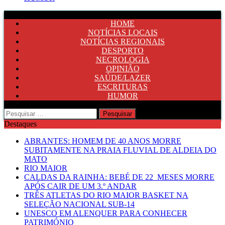
HOME
NOTÍCIAS LOCAIS
NOTÍCIAS REGIONAIS
DESPORTO
NECROLOGIA
OPINIÃO
SAÚDE/LAZER
ESCRITURAS
HUMOR
Pesquisar
por:
Destaques
ABRANTES: HOMEM DE 40 ANOS MORRE
SUBITAMENTE NA PRAIA FLUVIAL DE ALDEIA DO
MATO
RIO MAIOR
CALDAS DA RAINHA: BEBÉ DE 22 MESES MORRE
APÓS CAIR DE UM 3.º ANDAR
TRÊS ATLETAS DO RIO MAIOR BASKET NA
SELEÇÃO NACIONAL SUB-14
UNESCO EM ALENQUER PARA CONHECER
PATRIMÓNIO