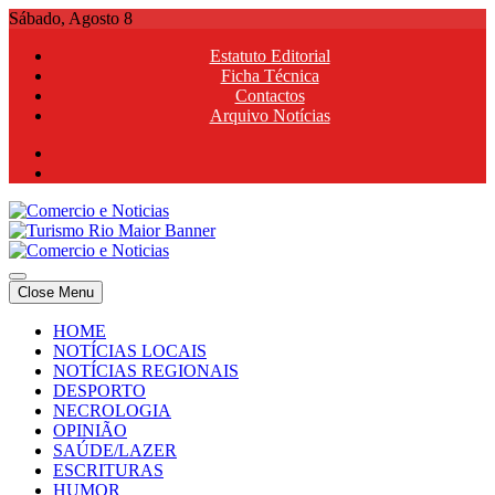
Skip
Sábado, Agosto 8
to
Estatuto Editorial
content
Ficha Técnica
Contactos
Arquivo Notícias
Comercio e Noticias
Notícias e Publicidade Online
Close Menu
Comercio e Noticias
Notícias e Publicidade Online
HOME
NOTÍCIAS LOCAIS
NOTÍCIAS REGIONAIS
DESPORTO
NECROLOGIA
OPINIÃO
SAÚDE/LAZER
ESCRITURAS
HUMOR