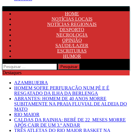
HOME
NOTÍCIAS LOCAIS
NOTÍCIAS REGIONAIS
DESPORTO
NECROLOGIA
OPINIÃO
SAÚDE/LAZER
ESCRITURAS
HUMOR
Pesquisar
por:
Destaques
AZAMBUJEIRA
HOMEM SOFRE PERFURAÇÃO NUM PÉ E É
RESGATADO DA ILHA DA BERLENGA
ABRANTES: HOMEM DE 40 ANOS MORRE
SUBITAMENTE NA PRAIA FLUVIAL DE ALDEIA DO
MATO
RIO MAIOR
CALDAS DA RAINHA: BEBÉ DE 22 MESES MORRE
APÓS CAIR DE UM 3.º ANDAR
TRÊS ATLETAS DO RIO MAIOR BASKET NA