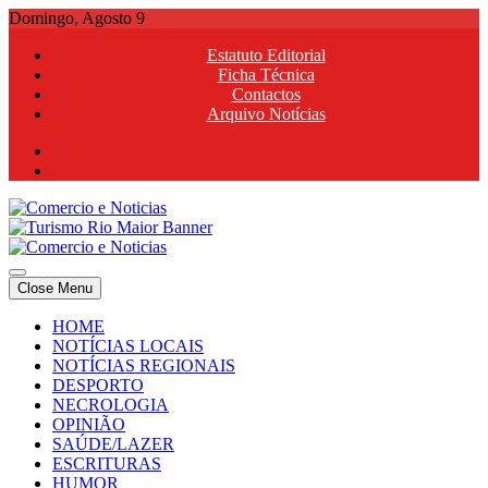
Skip
Domingo, Agosto 9
to
Estatuto Editorial
content
Ficha Técnica
Contactos
Arquivo Notícias
Comercio e Noticias
Notícias e Publicidade Online
Close Menu
Comercio e Noticias
Notícias e Publicidade Online
HOME
NOTÍCIAS LOCAIS
NOTÍCIAS REGIONAIS
DESPORTO
NECROLOGIA
OPINIÃO
SAÚDE/LAZER
ESCRITURAS
HUMOR