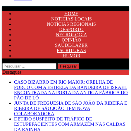
HOME
NOTÍCIAS LOCAIS
NOTÍCIAS REGIONAIS
DESPORTO
NECROLOGIA
OPINIÃO
SAÚDE/LAZER
ESCRITURAS
HUMOR
Pesquisar
por:
Destaques
CASO BIZARRO EM RIO MAIOR: ORELHA DE
PORCO COM A ESTRELA DA BANDEIRA DE ISRAEL
ENCONTRADA NA PORTA DA ANTIGA FÁBRICA DO
PÃO DE LÓ
JUNTA DE FREGUESIA DE SÃO JOÃO DA RIBEIRA E
RIBEIRA DE SÃO JOÃO TEM NOVA
COLABORADORA
DETIDO SUSPEITO DE TRÁFICO DE
ESTUPEFACIENTES COM ARMAZÉM NAS CALDAS
DA RAINHA