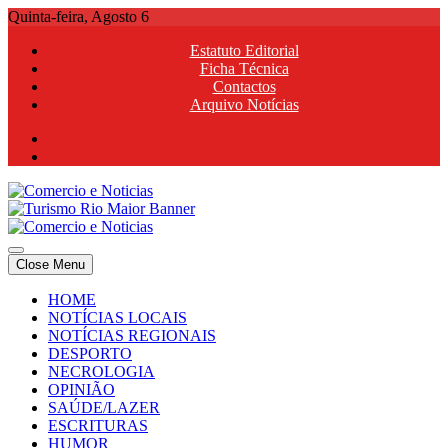
Skip
Quinta-feira, Agosto 6
to
Estatuto Editorial
content
Ficha Técnica
Contactos
Arquivo Notícias
Comercio e Noticias
Notícias e Publicidade Online
Close Menu
Comercio e Noticias
Notícias e Publicidade Online
HOME
NOTÍCIAS LOCAIS
NOTÍCIAS REGIONAIS
DESPORTO
NECROLOGIA
OPINIÃO
SAÚDE/LAZER
ESCRITURAS
HUMOR