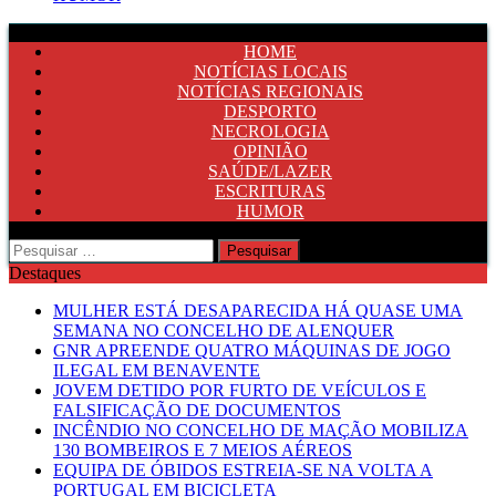
HOME
NOTÍCIAS LOCAIS
NOTÍCIAS REGIONAIS
DESPORTO
NECROLOGIA
OPINIÃO
SAÚDE/LAZER
ESCRITURAS
HUMOR
Pesquisar
por:
Destaques
MULHER ESTÁ DESAPARECIDA HÁ QUASE UMA
SEMANA NO CONCELHO DE ALENQUER
GNR APREENDE QUATRO MÁQUINAS DE JOGO
ILEGAL EM BENAVENTE
JOVEM DETIDO POR FURTO DE VEÍCULOS E
FALSIFICAÇÃO DE DOCUMENTOS
INCÊNDIO NO CONCELHO DE MAÇÃO MOBILIZA
130 BOMBEIROS E 7 MEIOS AÉREOS
EQUIPA DE ÓBIDOS ESTREIA-SE NA VOLTA A
PORTUGAL EM BICICLETA