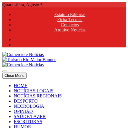
Skip
Quarta-feira, Agosto 5
to
Estatuto Editorial
content
Ficha Técnica
Contactos
Arquivo Notícias
Comercio e Noticias
Notícias e Publicidade Online
Close Menu
Comercio e Noticias
Notícias e Publicidade Online
HOME
NOTÍCIAS LOCAIS
NOTÍCIAS REGIONAIS
DESPORTO
NECROLOGIA
OPINIÃO
SAÚDE/LAZER
ESCRITURAS
HUMOR