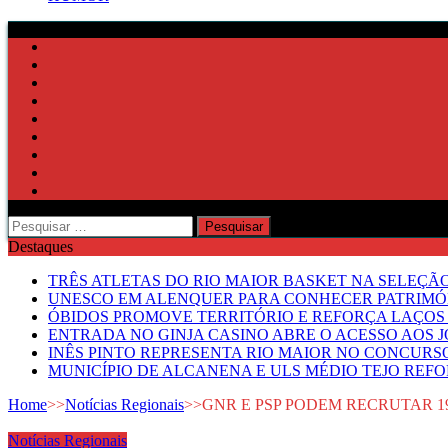
Pesquisar
por:
Destaques
TRÊS ATLETAS DO RIO MAIOR BASKET NA SELEÇÃ
UNESCO EM ALENQUER PARA CONHECER PATRIMÓ
ÓBIDOS PROMOVE TERRITÓRIO E REFORÇA LAÇOS 
ENTRADA NO GINJA CASINO ABRE O ACESSO AOS 
INÊS PINTO REPRESENTA RIO MAIOR NO CONCUR
MUNICÍPIO DE ALCANENA E ULS MÉDIO TEJO RE
Home
>>
Notícias Regionais
>>
GNR E PSP PODEM RECRUTAR 1
Notícias Regionais