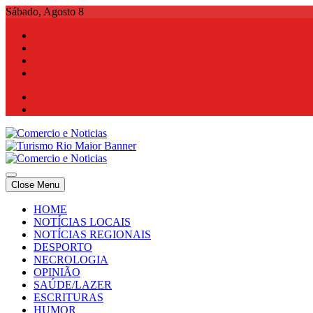
Skip
Sábado, Agosto 8
to
content
Comercio e Noticias
Notícias e Publicidade Online
Close Menu
Comercio e Noticias
Notícias e Publicidade Online
HOME
NOTÍCIAS LOCAIS
NOTÍCIAS REGIONAIS
DESPORTO
NECROLOGIA
OPINIÃO
SAÚDE/LAZER
ESCRITURAS
HUMOR