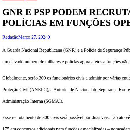
GNR E PSP PODEM RECRUTA
POLÍCIAS EM FUNÇÕES OP
Redação
Março 27, 2024
0
A Guarda Nacional Republicana (GNR) e a Polícia de Segurança Pública
um elevado número de militares e polícias agora afetos a funções não 
Globalmente, serão 300 os funcionários civis a admitir por várias en
Proteção Civil (ANEPC), a Autoridade Nacional de Segurança Rodoviá
Administração Interna (SGMAI).
Esse recrutamento de 300 civis será possível por duas vias: 125 atrav
175 em concursos adicionais para funções especializadas – nomeadam