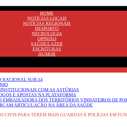
HOME
NOTÍCIAS LOCAIS
NOTÍCIAS REGIONAIS
DESPORTO
NECROLOGIA
OPINIÃO
SAÚDE/LAZER
ESCRITURAS
HUMOR
O NACIONAL SUB-14
NIO
INSTITUCIONAIS COM AS ASTÚRIAS
JOGOS E APOSTAS NA PLATAFORMA
SO EMBAIXADORA DOS TERRITÓRIOS VINHATEIROS DE P
FORÇAM ARTICULAÇÃO NA ÁREA DA SAÚDE
93 CIVIS PARA TEREM MAIS GUARDAS E POLÍCIAS EM FU