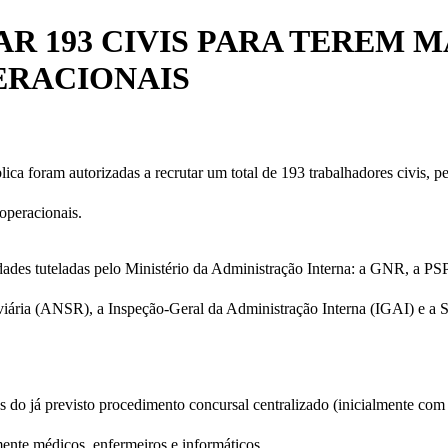
R 193 CIVIS PARA TEREM M
ERACIONAIS
 foram autorizadas a recrutar um total de 193 trabalhadores civis, per
operacionais.
tidades tuteladas pelo Ministério da Administração Interna: a GNR, a P
ria (ANSR), a Inspeção-Geral da Administração Interna (IGAI) e a Se
és do já previsto procedimento concursal centralizado (inicialmente co
ente médicos, enfermeiros e informáticos.