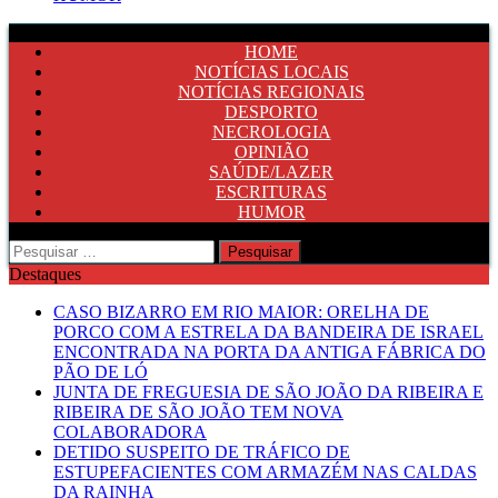
HOME
NOTÍCIAS LOCAIS
NOTÍCIAS REGIONAIS
DESPORTO
NECROLOGIA
OPINIÃO
SAÚDE/LAZER
ESCRITURAS
HUMOR
Pesquisar
por:
Destaques
CASO BIZARRO EM RIO MAIOR: ORELHA DE
PORCO COM A ESTRELA DA BANDEIRA DE ISRAEL
ENCONTRADA NA PORTA DA ANTIGA FÁBRICA DO
PÃO DE LÓ
JUNTA DE FREGUESIA DE SÃO JOÃO DA RIBEIRA E
RIBEIRA DE SÃO JOÃO TEM NOVA
COLABORADORA
DETIDO SUSPEITO DE TRÁFICO DE
ESTUPEFACIENTES COM ARMAZÉM NAS CALDAS
DA RAINHA