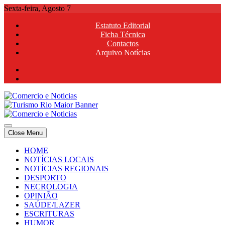
Skip
Sexta-feira, Agosto 7
to
Estatuto Editorial
content
Ficha Técnica
Contactos
Arquivo Notícias
Comercio e Noticias
Notícias e Publicidade Online
Close Menu
Comercio e Noticias
Notícias e Publicidade Online
HOME
NOTÍCIAS LOCAIS
NOTÍCIAS REGIONAIS
DESPORTO
NECROLOGIA
OPINIÃO
SAÚDE/LAZER
ESCRITURAS
HUMOR