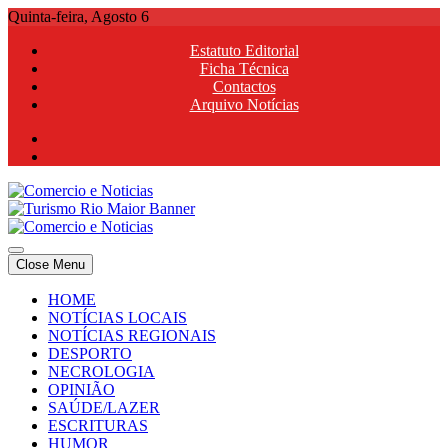
Skip
Quinta-feira, Agosto 6
to
Estatuto Editorial
content
Ficha Técnica
Contactos
Arquivo Notícias
Comercio e Noticias
Notícias e Publicidade Online
Close Menu
Comercio e Noticias
Notícias e Publicidade Online
HOME
NOTÍCIAS LOCAIS
NOTÍCIAS REGIONAIS
DESPORTO
NECROLOGIA
OPINIÃO
SAÚDE/LAZER
ESCRITURAS
HUMOR