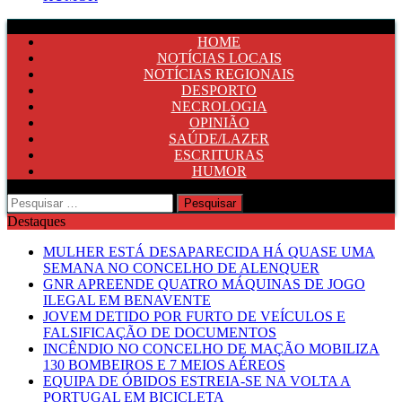
HOME
NOTÍCIAS LOCAIS
NOTÍCIAS REGIONAIS
DESPORTO
NECROLOGIA
OPINIÃO
SAÚDE/LAZER
ESCRITURAS
HUMOR
Pesquisar
por:
Destaques
MULHER ESTÁ DESAPARECIDA HÁ QUASE UMA
SEMANA NO CONCELHO DE ALENQUER
GNR APREENDE QUATRO MÁQUINAS DE JOGO
ILEGAL EM BENAVENTE
JOVEM DETIDO POR FURTO DE VEÍCULOS E
FALSIFICAÇÃO DE DOCUMENTOS
INCÊNDIO NO CONCELHO DE MAÇÃO MOBILIZA
130 BOMBEIROS E 7 MEIOS AÉREOS
EQUIPA DE ÓBIDOS ESTREIA-SE NA VOLTA A
PORTUGAL EM BICICLETA