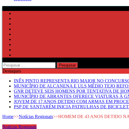
Pesquisar
por:
Destaques
INÊS PINTO REPRESENTA RIO MAIOR NO CONCUR
MUNICÍPIO DE ALCANENA E ULS MÉDIO TEJO RE
GNR DETEVE SEIS HOMENS POR TENTATIVA DE HOM
MUNICÍPIO DE ABRANTES OFERECE VIATURAS À GN
JOVEM DE 17 ANOS DETIDO COM ARMAS EM PROCE
PSP DE SANTARÉM INICIA PATRULHAS DE BICICLE
Home
>>
Notícias Regionais
>>
HOMEM DE 43 ANOS DETIDO NA
Notícias Regionais