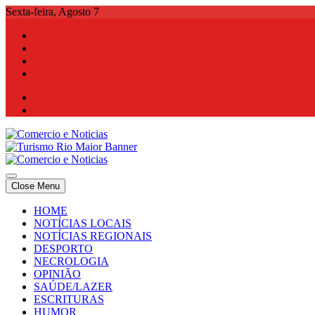
Skip
Sexta-feira, Agosto 7
to
content
Comercio e Noticias
Notícias e Publicidade Online
Close Menu
Comercio e Noticias
Notícias e Publicidade Online
HOME
NOTÍCIAS LOCAIS
NOTÍCIAS REGIONAIS
DESPORTO
NECROLOGIA
OPINIÃO
SAÚDE/LAZER
ESCRITURAS
HUMOR