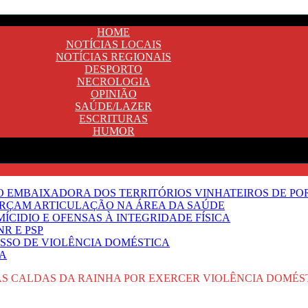
HOME
NOTÍCIAS LOCAIS
NOTÍCIAS REGIONAIS
DESPORTO
NECROLOGIA
OPINIÃO
SAÚDE/LAZER
ESCRITURAS
HUMOR
SO EMBAIXADORA DOS TERRITÓRIOS VINHATEIROS DE P
FORÇAM ARTICULAÇÃO NA ÁREA DA SAÚDE
ÍCIDIO E OFENSAS À INTEGRIDADE FÍSICA
R E PSP
SSO DE VIOLÊNCIA DOMÉSTICA
TA
S CALDAS DA RAINHA POR EXERCER VIOLÊNCIA DOMÉST